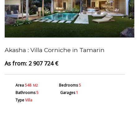
Akasha : Villa Corniche in Tamarin
A
2 907 724 €
Area
548
Bedrooms
5
M2
Bathrooms
5
Garages
1
Type
Villa