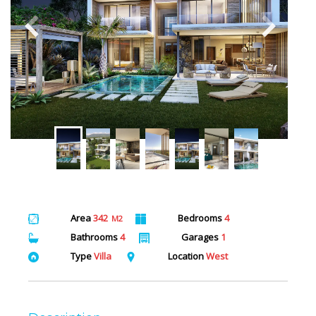
Area
342
Bedrooms
4
M2
Bathrooms
4
Garages
1
Type
Villa
Location
West