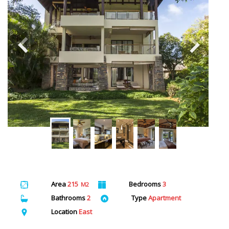
Area
215
Bedrooms
3
M2
Bathrooms
2
Type
Apartment
Location
East