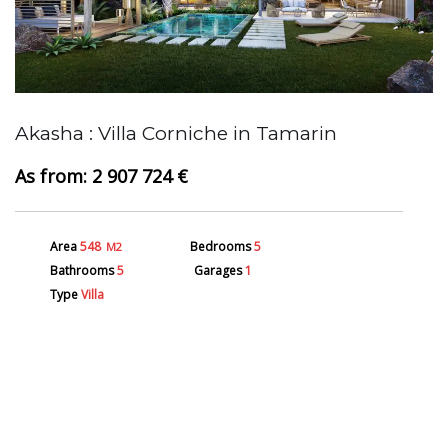
Akasha : Villa Corniche in Tamarin
A
2 907 724 €
Area
548
Bedrooms
5
M2
Bathrooms
5
Garages
1
Type
Villa