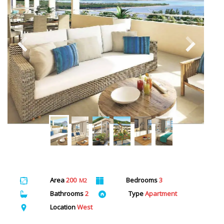
Area
200
Bedrooms
3
M2
Bathrooms
2
Type
Apartment
Location
West