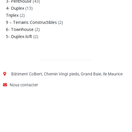
3- Penthouse
(43)
4- Duplex
(13)
Triplex
(2)
9 – Terrains Constructibles
(2)
6- Townhouse
(2)
5- Duplex-loft
(2)
Bâtiment Colbert, Chemin Vingt pieds, Grand Baie, Ile Maurice
Nous contacter
Étape
1
de
2,