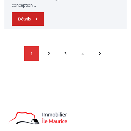
conception…
Détails
1
2
3
4