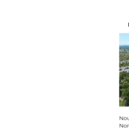
A VENDRE
Villa contemporaine neuve à
Nou
Tamarin – Ouest
No