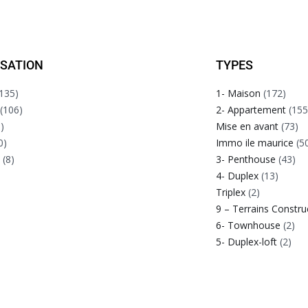
ISATION
TYPES
135)
1- Maison
(172)
(106)
2- Appartement
(155
)
Mise en avant
(73)
0)
Immo ile maurice
(5
e
(8)
3- Penthouse
(43)
4- Duplex
(13)
Triplex
(2)
9 – Terrains Constru
6- Townhouse
(2)
5- Duplex-loft
(2)