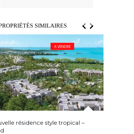
PROPRIÉTÉS SIMILAIRES
A VENDRE
Apparteme
velle résidence style tropical –
plage
rd