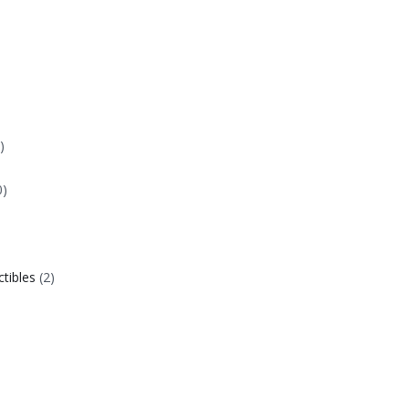
)
0)
ctibles
(2)