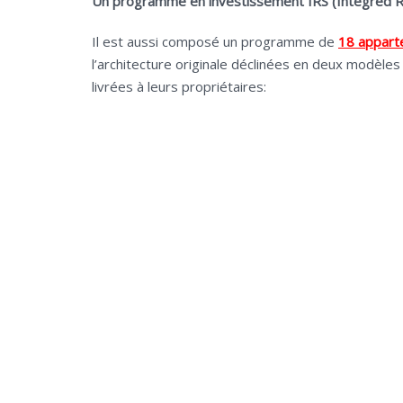
Un programme en investissement IRS (Integred 
Il est aussi composé un programme de
18 appar
l’architecture originale déclinées en deux modèle
livrées à leurs propriétaires: