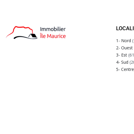
LOCAL
1- Nord
(
2- Ouest
3- Est
(61
4- Sud
(2
5- Centr