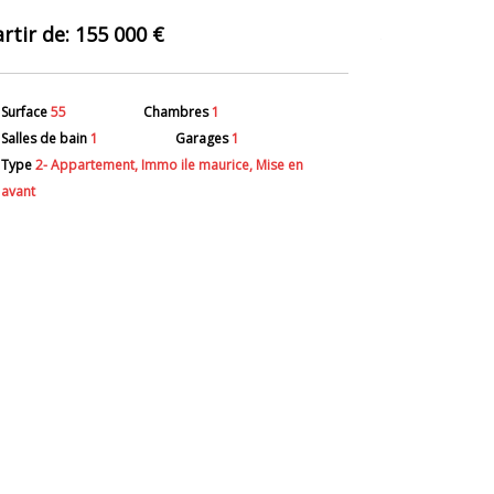
155 000 €
Surface
128
Surface
55
Chambres
1
Salles de ba
Salles de bain
1
Garages
1
Type
2- App
Type
2- Appartement, Immo ile maurice, Mise en
avant