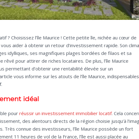
if ? Choisissez l’île Maurice ! Cette petite île, nichée au cœur de
r vous aider à obtenir un retour d’investissement rapide. Son clim
ages idylliques, ses magnifiques plages bordées de filaos et sa
 rêvé pour attirer de riches locataires. De plus, l’île Maurice
ous permettant d’obtenir une rentabilité élevée sur un
article vous informe sur les atouts de l’île Maurice, indispensables
f.
cement idéal
able pour
réussir un investissement immobilier locatif
. Cela conce
issement, des alentours directs de la région choisie jusqu’à l’ima
s. Très connue des investisseurs, l’île Maurice possède un fort
ent 11 heures de vol de la France, l’île est aussi placée au