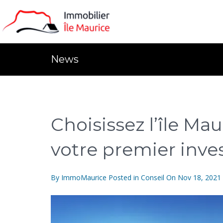
News
Choisissez l’île Mau
votre premier inve
By
ImmoMaurice
Posted in
Conseil
On
Nov 18, 2021