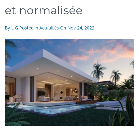
et normalisée
By
L G
Posted in
Actualités
On
Nov 24, 2022