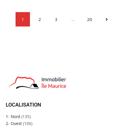
1
2
3
…
20
LOCALISATION
1- Nord
(135)
2- Ouest
(106)