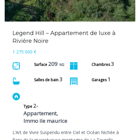
Legend Hill – Appartement de luxe à
Rivière Noire
1 275 000 €
209
3
Surface
Chambres
M2
3
1
Salles de bain
Garages
2-
Type
Appartement,
Immo ile maurice
L’Art de Vivre Suspendu entre Ciel et Océan Nichée à
flanc de la majestueuse montagne de La Tourelle,