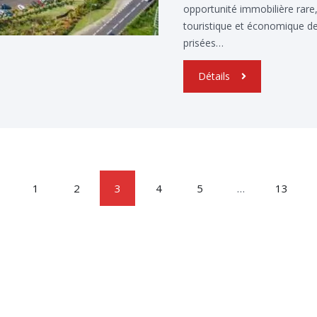
opportunité immobilière rare,
touristique et économique de 
prisées…
Détails
1
2
3
4
5
…
13