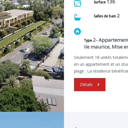
136
Surface
2
Salles de bain
2- Appartemen
Type
ile maurice, Mise e
Seulement 18 unités totalem
en un appartement et un stud
plage : La résidence bénéfic
Détails