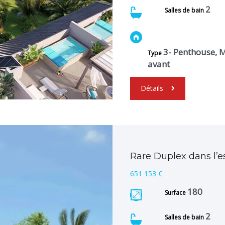
2
Salles de bain
3- Penthouse, M
Type
avant
Détails
Rare Duplex dans l’e
651 153 €
180
Surface
2
Salles de bain