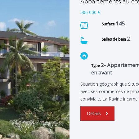
Appartements au cœu
506 000 €
145
Surface
2
Salles de bain
2- Appartement
Type
en avant
Situation géographique Située
avec ses commerces de proxim
conviviale, La Ravine incarn
Détails