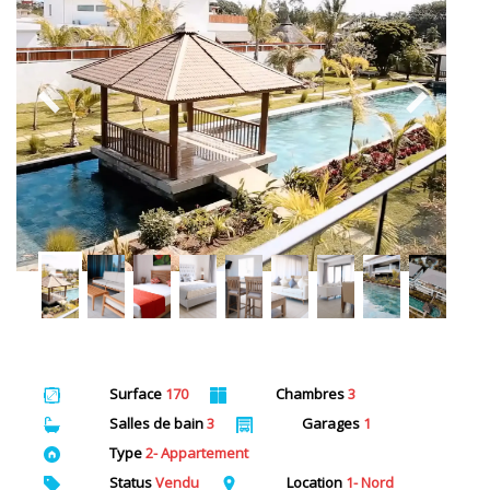
Surface
170
Chambres
3
Salles de bain
3
Garages
1
Type
2- Appartement
Status
Vendu
Location
1- Nord