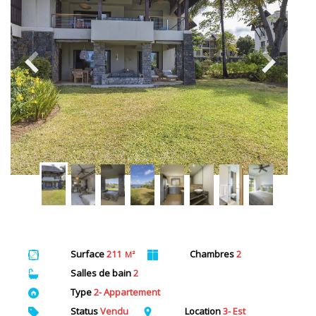
Surface
211
Chambres
2
M²
Salles de bain
2
Type
2- Appartement
Status
Vendu
Location
3- Est