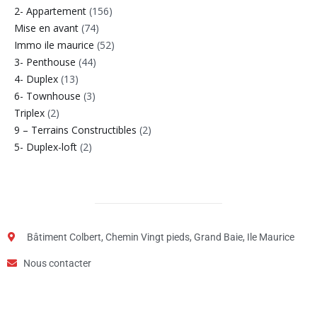
2- Appartement
(156)
Mise en avant
(74)
Immo ile maurice
(52)
3- Penthouse
(44)
4- Duplex
(13)
6- Townhouse
(3)
Triplex
(2)
9 – Terrains Constructibles
(2)
5- Duplex-loft
(2)
Bâtiment Colbert, Chemin Vingt pieds, Grand Baie, Ile Maurice
Nous contacter
Étape