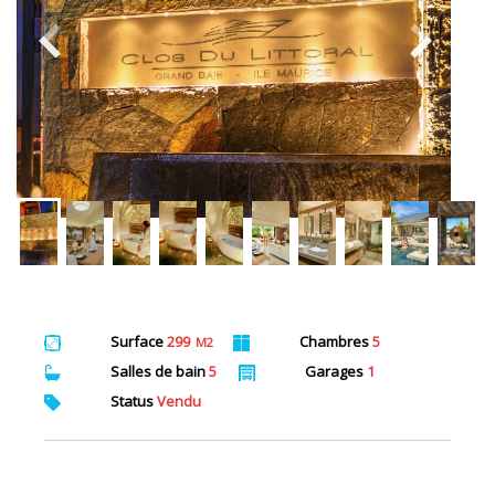
Surface
299
Chambres
5
M2
Salles de bain
5
Garages
1
Status
Vendu