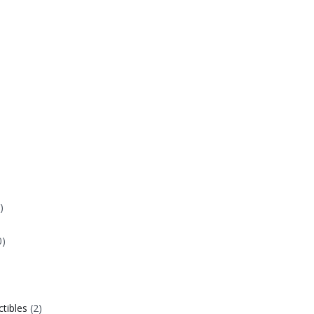
)
0)
ctibles
(2)