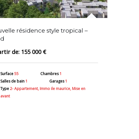
Apparteme
velle résidence style tropical –
plage
rd
155 000 €
Surface
128
Surface
55
Chambres
1
Salles de ba
Salles de bain
1
Garages
1
Type
2- App
Type
2- Appartement, Immo ile maurice, Mise en
avant