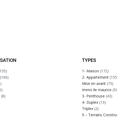
ISATION
TYPES
135)
1- Maison
(172)
(106)
2- Appartement
(155
)
Mise en avant
(73)
0)
Immo ile maurice
(5
e
(8)
3- Penthouse
(43)
4- Duplex
(13)
Triplex
(2)
9 – Terrains Constru