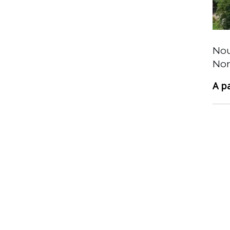
Villa contemporaine neuve à
Nou
Tamarin – Ouest
No
1 405 000 €
Chambres
4
Salles de bain
4
Garages
1
Type
1- Maison, Immo ile maurice, Mise en avant