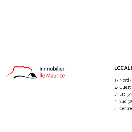
LOCAL
1- Nord
(
2- Ouest
3- Est
(61
4- Sud
(2
5- Centr