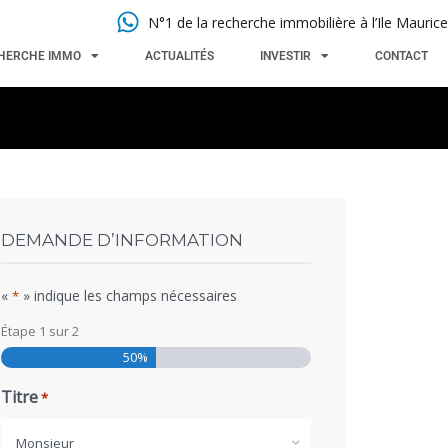
N°1 de la recherche immobilière à l’Ile Maurice
HERCHE IMMO
ACTUALITÉS
INVESTIR
CONTACT
DEMANDE D’INFORMATION
«
» indique les champs nécessaires
*
Étape
1
sur
2
50%
Titre
*
Monsieur