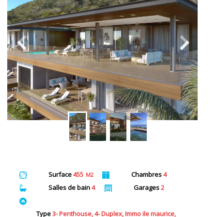
Surface
455
Chambres
4
M2
Salles de bain
4
Garages
2
Type
3- Penthouse, 4- Duplex, Immo ile maurice,