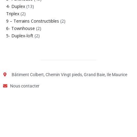
4- Duplex
(13)
Triplex
(2)
9 – Terrains Constructibles
(2)
6- Townhouse
(2)
5- Duplex-loft
(2)
Bâtiment Colbert, Chemin Vingt pieds, Grand Baie, Ile Maurice
Nous contacter
Étape
1
de
2,