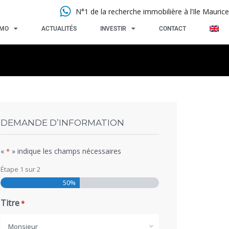
N°1 de la recherche immobilière à l’Ile Maurice
MMO
ACTUALITÉS
INVESTIR
CONTACT
DEMANDE D’INFORMATION
«
» indique les champs nécessaires
*
Étape
1
sur
2
50%
Titre
*
Monsieur