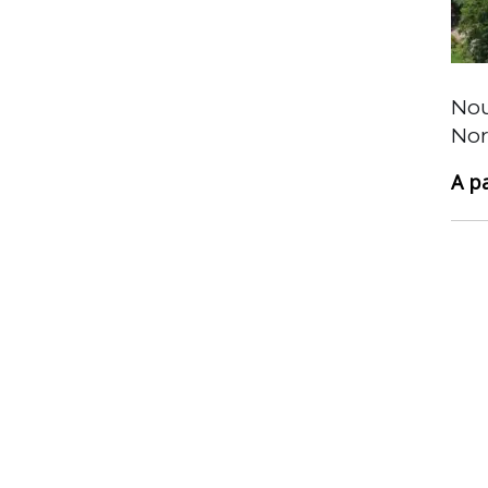
Villa contemporaine neuve à
Nou
Tamarin – Ouest
No
1 405 000 €
Chambres
4
Salles de bain
4
Garages
1
Type
1- Maison, Immo ile maurice, Mise en avant