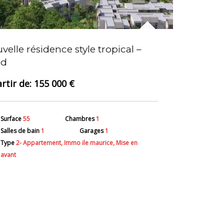
Apparteme
velle résidence style tropical –
plage
rd
155 000 €
Surface
128
Surface
55
Chambres
1
Salles de ba
Salles de bain
1
Garages
1
Type
2- App
Type
2- Appartement, Immo ile maurice, Mise en
avant