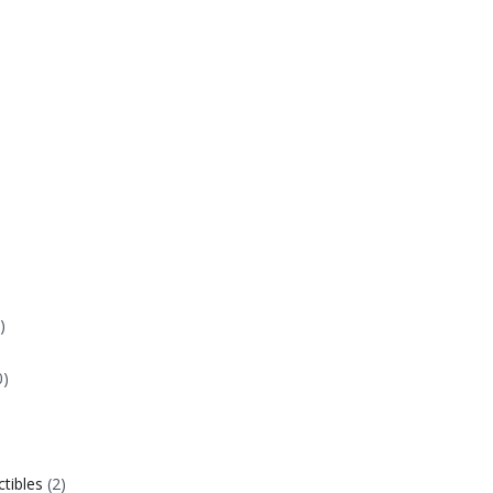
)
0)
ctibles
(2)