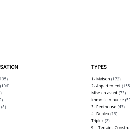
ISATION
TYPES
135)
1- Maison
(172)
(106)
2- Appartement
(155
)
Mise en avant
(73)
0)
Immo ile maurice
(5
e
(8)
3- Penthouse
(43)
4- Duplex
(13)
Triplex
(2)
9 – Terrains Constru