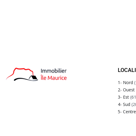
LOCAL
1- Nord
(
2- Ouest
3- Est
(61
4- Sud
(2
5- Centr