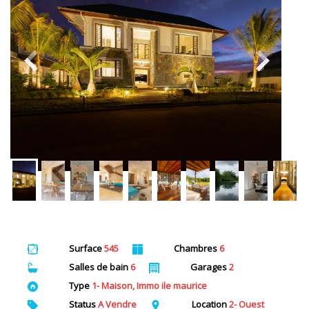
Surface
545
Chambres
6
Salles de bain
6
Garages
2
Type
1- Maison, Immo ile maurice
Status
A Vendre
Location
2- Ouest