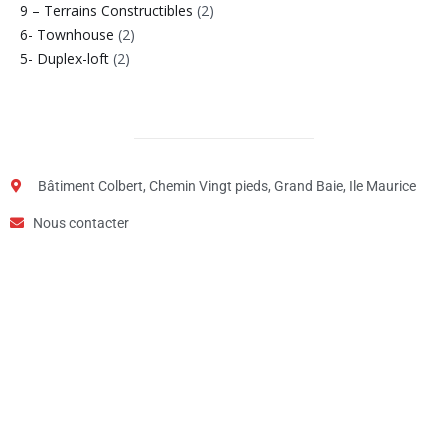
9 – Terrains Constructibles
(2)
6- Townhouse
(2)
5- Duplex-loft
(2)
Bâtiment Colbert, Chemin Vingt pieds, Grand Baie, Ile Maurice
Nous contacter
Étape
1
de
2,