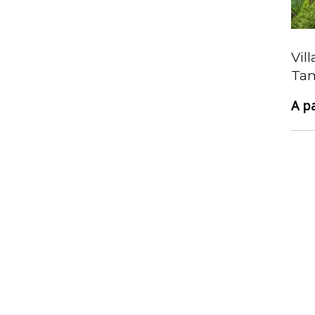
Vil
Résidence exclusive vue mer à
Tam
Tamarin – Ouest
895 000 €
Surface
149
Chambres
3
Salles de bain
3
Garages
1
Type
2- Appartement, 3- Penthouse, Immo ile
maurice, Mise en avant