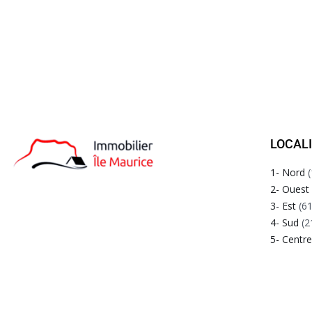
LOCAL
1- Nord
(
2- Ouest
3- Est
(61
4- Sud
(2
5- Centr