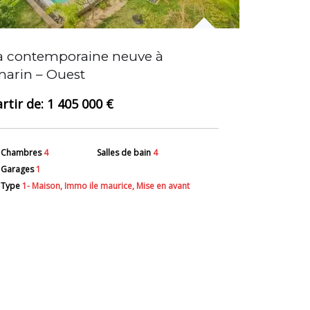
la contemporaine neuve à
Nouvelle ré
arin – Ouest
Nord
1 405 000 €
Chambres
4
Salles de bain
4
Surface
55
Garages
1
Salles de ba
Type
1- Maison, Immo ile maurice, Mise en avant
Type
2- App
avant