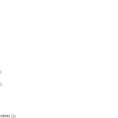
)
2)
ctibles
(2)