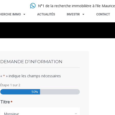
N°1 de la recherche immobilière à l’Ile Maurice
HERCHE IMMO
ACTUALITÉS
INVESTIR
CONTACT
DEMANDE D’INFORMATION
«
» indique les champs nécessaires
*
Étape
1
sur
2
50%
Titre
*
Monsieur