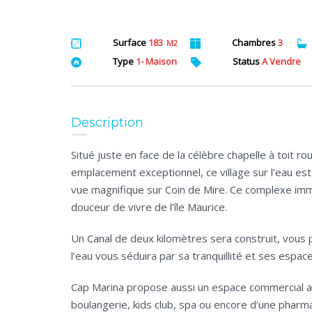
Surface
183
Chambres
3
M2
Type
1- Maison
Status
A Vendre
Description
Situé juste en face de la célèbre chapelle à toit r
emplacement exceptionnel, ce village sur l’eau est
vue magnifique sur Coin de Mire.
Ce complexe immob
douceur de vivre de l’île Maurice.
Un Canal de deux kilomètres sera construit, vous 
l’eau vous séduira par sa tranquillité et ses espac
Cap Marina propose aussi un espace commercial ave
boulangerie,
kids
club, spa ou encore d’une pharma