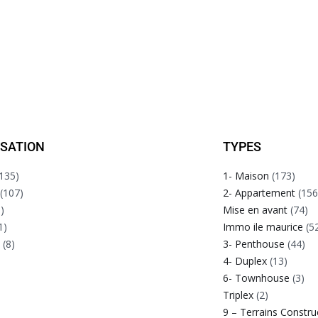
ISATION
TYPES
135)
1- Maison
(173)
(107)
2- Appartement
(156
)
Mise en avant
(74)
1)
Immo ile maurice
(5
e
(8)
3- Penthouse
(44)
4- Duplex
(13)
6- Townhouse
(3)
Triplex
(2)
9 – Terrains Constru