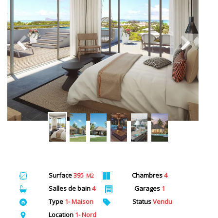
Surface
395
Chambres
4
M2
Salles de bain
4
Garages
1
Type
1- Maison
Status
Vendu
Location
1- Nord