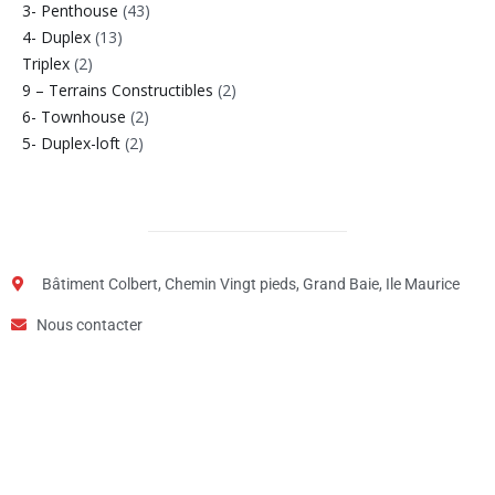
3- Penthouse
(43)
4- Duplex
(13)
Triplex
(2)
9 – Terrains Constructibles
(2)
6- Townhouse
(2)
5- Duplex-loft
(2)
Bâtiment Colbert, Chemin Vingt pieds, Grand Baie, Ile Maurice
Nous contacter
Étape
1
de
2,