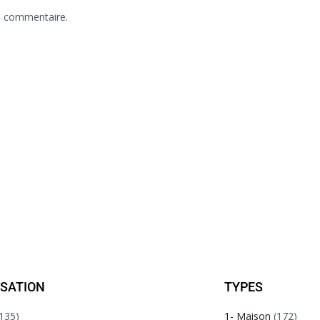
n commentaire.
ISATION
TYPES
135)
1- Maison
(172)