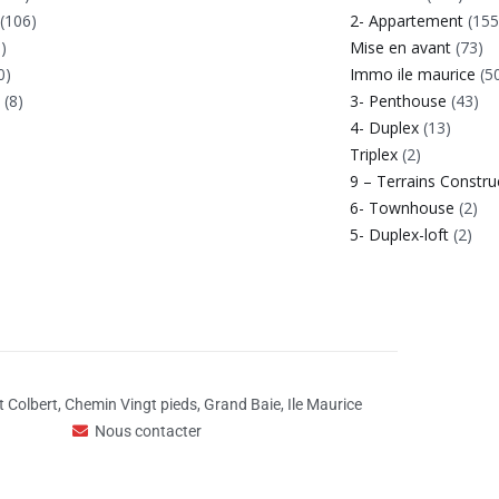
(106)
2- Appartement
(155
)
Mise en avant
(73)
0)
Immo ile maurice
(5
e
(8)
3- Penthouse
(43)
4- Duplex
(13)
Triplex
(2)
9 – Terrains Constru
6- Townhouse
(2)
5- Duplex-loft
(2)
 Colbert, Chemin Vingt pieds, Grand Baie, Ile Maurice
Nous contacter