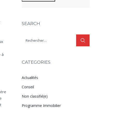
t
SEARCH
ux
e à
CATEGORIES
Actualités
Conseil
utre
Non classifié(e)
e
t
Programme Immobilier