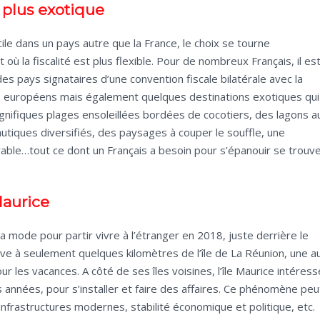
 plus exotique
cile dans un pays autre que la France, le choix se tourne
où la fiscalité est plus flexible. Pour de nombreux Français, il es
es pays signataires d’une convention fiscale bilatérale avec la
ys européens mais également quelques destinations exotiques qui
agnifiques plages ensoleillées bordées de cocotiers, des lagons a
autiques diversifiés, des paysages à couper le souffle, une
rable…tout ce dont un Français a besoin pour s’épanouir se trouv
Maurice
la mode pour partir vivre à l’étranger en 2018, juste derrière le
ouve à seulement quelques kilomètres de l’île de La Réunion, une a
our les vacances. A côté de ses îles voisines, l’île Maurice intéress
 années, pour s’installer et faire des affaires. Ce phénomène peu
 infrastructures modernes, stabilité économique et politique, etc.