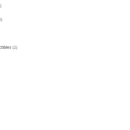
)
0)
ctibles
(2)