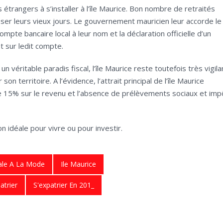
s étrangers à s’installer à l’île Maurice. Bon nombre de retraités
sser leurs vieux jours. Le gouvernement mauricien leur accorde le
pte bancaire local à leur nom et la déclaration officielle d’un
t sur ledit compte.
véritable paradis fiscal, l’île Maurice reste toutefois très vigila
n territoire. A l’évidence, l’attrait principal de l’île Maurice
de 15% sur le revenu et l’absence de prélèvements sociaux et imp
on idéale pour vivre ou pour investir.
cale A La Mode
Ile Maurice
atrier
S'expatrier En 201_