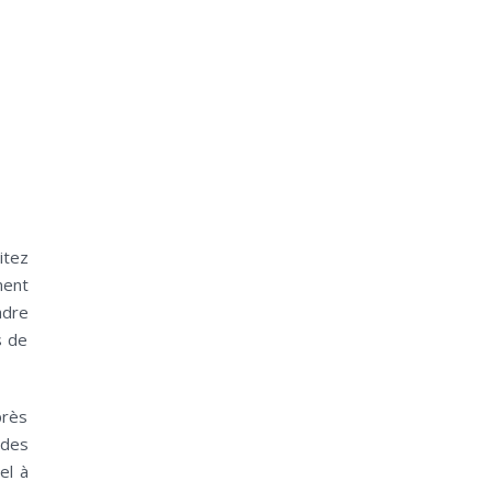
itez
ment
adre
s de
près
 des
el à