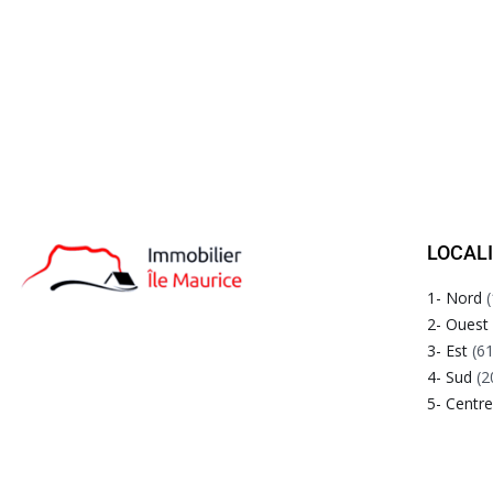
LOCAL
1- Nord
(
2- Ouest
3- Est
(61
4- Sud
(2
5- Centr