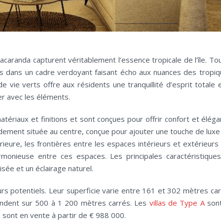
s Jacaranda capturent véritablement l’essence tropicale de l’île. To
es dans un cadre verdoyant faisant écho aux nuances des tropiq
 vie verts offre aux résidents une tranquillité d’esprit totale e
er avec les éléments.
atériaux et finitions et sont conçues pour offrir confort et éléga
dement située au centre, conçue pour ajouter une touche de luxe 
térieure, les frontières entre les espaces intérieurs et extérieurs
armonieuse entre ces espaces. Les principales caractéristique
sée et un éclairage naturel.
rs potentiels. Leur superficie varie entre 161 et 302 mètres car
étendent sur 500 à 1 200 mètres carrés. Les
villas de Type A
son
B
sont en vente à partir de € 988 000.