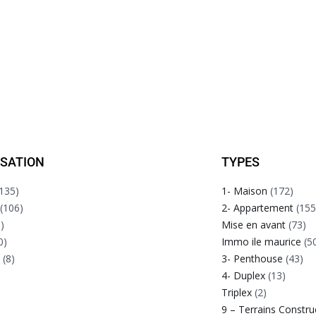
ISATION
TYPES
135)
1- Maison
(172)
(106)
2- Appartement
(155
)
Mise en avant
(73)
0)
Immo ile maurice
(5
e
(8)
3- Penthouse
(43)
4- Duplex
(13)
Triplex
(2)
9 – Terrains Constru