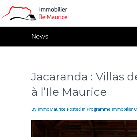
News
Jacaranda : Villas d
à l’Ile Maurice
By
ImmoMaurice
Posted in
Programme Immobilier
O