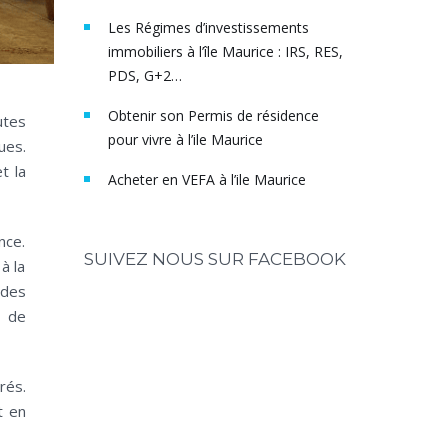
Les Régimes d’investissements
immobiliers à l’île Maurice : IRS, RES,
PDS, G+2…
Obtenir son Permis de résidence
utes
pour vivre à l’ile Maurice
ues.
t la
Acheter en VEFA à l’ile Maurice
nce.
SUIVEZ NOUS SUR FACEBOOK
à la
 des
s de
rés.
t en