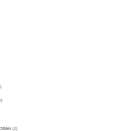
)
0)
ctibles
(2)