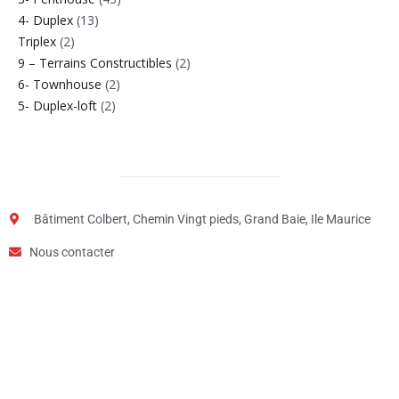
4- Duplex
(13)
Triplex
(2)
9 – Terrains Constructibles
(2)
6- Townhouse
(2)
5- Duplex-loft
(2)
Bâtiment Colbert, Chemin Vingt pieds, Grand Baie, Ile Maurice
Nous contacter
Étape
1
de
2,