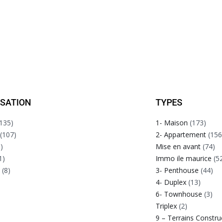
ISATION
TYPES
135)
1- Maison
(173)
(107)
2- Appartement
(156
)
Mise en avant
(74)
1)
Immo ile maurice
(5
e
(8)
3- Penthouse
(44)
4- Duplex
(13)
6- Townhouse
(3)
Triplex
(2)
9 – Terrains Constru