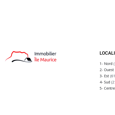
LOCAL
1- Nord
(
2- Ouest
3- Est
(61
4- Sud
(2
5- Centr