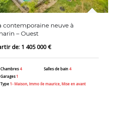
la contemporaine neuve à
Nouvelle ré
arin – Ouest
Nord
1 405 000 €
Chambres
4
Salles de bain
4
Surface
55
Garages
1
Salles de ba
Type
1- Maison, Immo ile maurice, Mise en avant
Type
2- App
avant