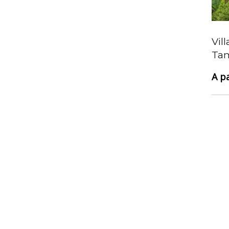
Vil
Résidence exclusive vue mer à
Tam
Tamarin – Ouest
895 000 €
Surface
149
Chambres
3
Salles de bain
3
Garages
1
Type
2- Appartement, 3- Penthouse, Immo ile
maurice, Mise en avant