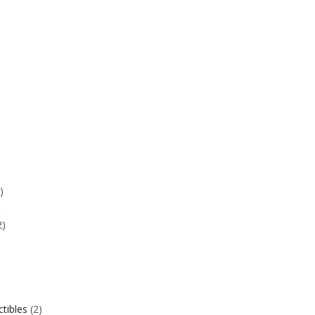
)
2)
ctibles
(2)