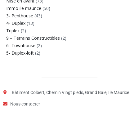
Mise en avant
(73)
Immo ile maurice
(50)
3- Penthouse
(43)
4- Duplex
(13)
Triplex
(2)
9 – Terrains Constructibles
(2)
6- Townhouse
(2)
5- Duplex-loft
(2)
Bâtiment Colbert, Chemin Vingt pieds, Grand Baie, Ile Maurice
Nous contacter
Étape
1