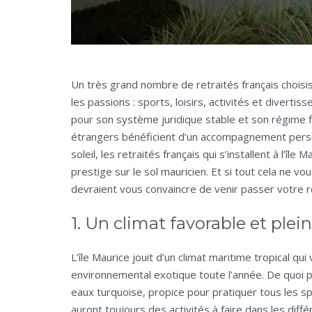
Un très grand nombre de retraités français choisis
les passions : sports, loisirs, activités et diverti
pour son système juridique stable et son régime fisc
étrangers bénéficient d’un accompagnement person
soleil, les retraités français qui s’installent à l’île
prestige sur le sol mauricien. Et si tout cela ne v
devraient vous convaincre de venir passer votre ret
1. Un climat favorable et plein
L’île Maurice jouit d’un climat maritime tropical q
environnemental exotique toute l’année. De quoi pla
eaux turquoise, propice pour pratiquer tous les s
auront toujours des activités à faire dans les diff