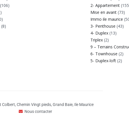
(106)
2- Appartement
(155
)
Mise en avant
(73)
0)
Immo ile maurice
(5
e
(8)
3- Penthouse
(43)
4- Duplex
(13)
Triplex
(2)
9 – Terrains Constru
6- Townhouse
(2)
5- Duplex-loft
(2)
 Colbert, Chemin Vingt pieds, Grand Baie, Ile Maurice
Nous contacter