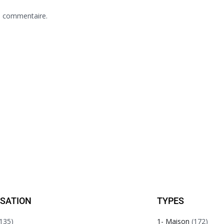
n commentaire.
ISATION
TYPES
135)
1- Maison
(172)