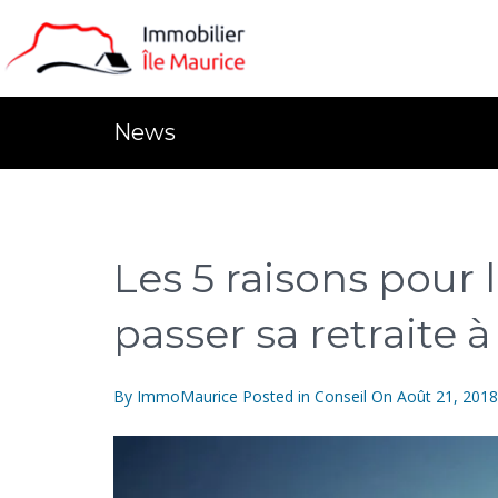
News
Les 5 raisons pour 
passer sa retraite à
By
ImmoMaurice
Posted in
Conseil
On
Août 21, 2018