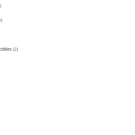
)
0)
ctibles
(2)