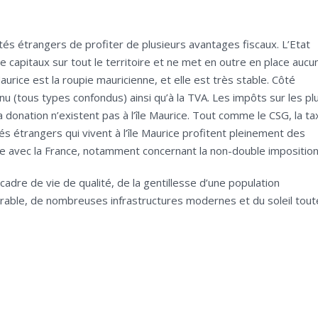
aités étrangers de profiter de plusieurs avantages fiscaux. L’Etat
de capitaux sur tout le territoire et ne met en outre en place aucu
aurice est la roupie mauricienne, et elle est très stable. Côté
nu (tous types confondus) ainsi qu’à la TVA. Les impôts sur les pl
la donation n’existent pas à l’île Maurice. Tout comme le CSG, la ta
ités étrangers qui vivent à l’île Maurice profitent pleinement des
née avec la France, notamment concernant la non-double imposition
n cadre de vie de qualité, de la gentillesse d’une population
vorable, de nombreuses infrastructures modernes et du soleil tout