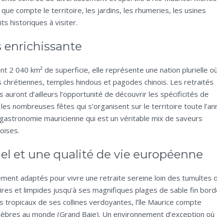
que compte le territoire, les jardins, les rhumeries, les usines
ts historiques à visiter.
ès enrichissante
nt 2 040 km² de superficie, elle représente une nation plurielle o
 chrétiennes, temples hindous et pagodes chinois. Les retraités
s auront d’ailleurs l’opportunité de découvrir les spécificités de
 les nombreuses fêtes qui s’organisent sur le territoire toute l’an
 gastronomie mauricienne qui est un véritable mix de saveurs
oises.
nel et une qualité de vie européenne
tement adaptés pour vivre une retraite sereine loin des tumultes 
ires et limpides jusqu’à ses magnifiques plages de sable fin bor
ns tropicaux de ses collines verdoyantes, l’île Maurice compte
élèbres au monde (Grand Baie). Un environnement d’exception où