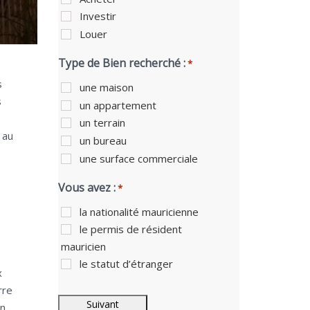
Investir
Louer
Type de Bien recherché :
*
s
une maison
s
un appartement
un terrain
 au
un bureau
une surface commerciale
Vous avez :
*
la nationalité mauricienne
le permis de résident
mauricien
le statut d’étranger
x
rre
on