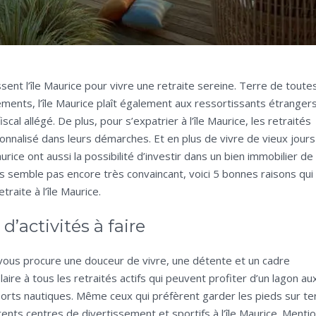
sent l’île Maurice pour vivre une retraite sereine. Terre de toute
ssements, l’île Maurice plaît également aux ressortissants étranger
al allégé. De plus, pour s’expatrier à l’île Maurice, les retraités
nalisé dans leurs démarches. Et en plus de vivre de vieux jours
 Maurice ont aussi la possibilité d’investir dans un bien immobilier de
ous semble pas encore très convaincant, voici 5 bonnes raisons qui
raite à l’île Maurice.
 d’activités à faire
ui vous procure une douceur de vivre, une détente et un cadre
ire à tous les retraités actifs qui peuvent profiter d’un lagon au
ports nautiques. Même ceux qui préfèrent garder les pieds sur te
érents centres de divertissement et sportifs à l’île Maurice. Menti