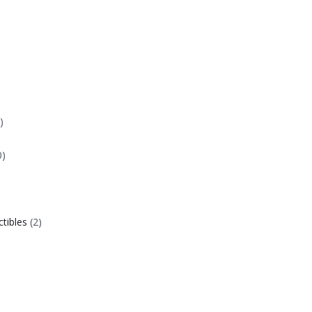
)
0)
ctibles
(2)