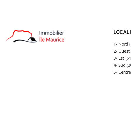
LOCAL
1- Nord
(
2- Ouest
3- Est
(61
4- Sud
(2
5- Centr