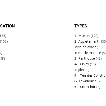
ISATION
TYPES
135)
1- Maison
(172)
(106)
2- Appartement
(155
)
Mise en avant
(73)
0)
Immo ile maurice
(5
e
(8)
3- Penthouse
(43)
4- Duplex
(13)
Triplex
(2)
9 – Terrains Constru
6- Townhouse
(2)
5- Duplex-loft
(2)