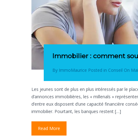
Immobilier : comment sous
By
ImmoMaurice
Posted in
Conseil
On
Mai
Les jeunes sont de plus en plus intéressés par le pl
d’annonces immobilières, les « millenals » représente
d’entre eux disposent d’une capacité financière consé
immobilier. Pourtant, les banques restent […]
Read More