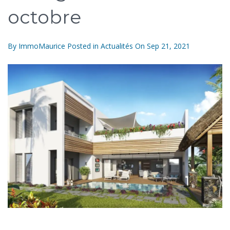
octobre
By
ImmoMaurice
Posted in
Actualités
On
Sep 21, 2021