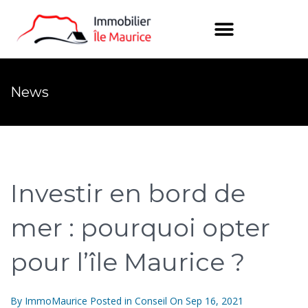
News
Investir en bord de
mer : pourquoi opter
pour l’île Maurice ?
By
ImmoMaurice
Posted in
Conseil
On
Sep 16, 2021