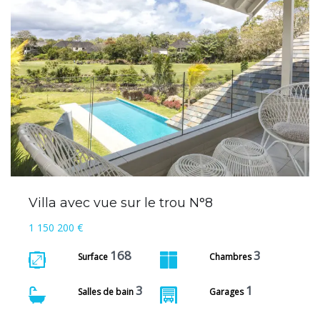
Villa avec vue sur le trou N°8
1 150 200 €
168
3
Surface
Chambres
3
1
Salles de bain
Garages