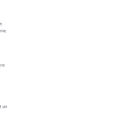
e.
rie.
s
tre
t un