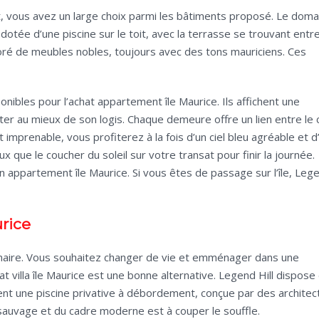
, vous avez un large choix parmi les bâtiments proposé. Le doma
tée d’une piscine sur le toit, avec la terrasse se trouvant entr
décoré de meubles nobles, toujours avec des tons mauriciens. Ces
nibles pour l’achat appartement île Maurice. Ils affichent une
ter au mieux de son logis. Chaque demeure offre un lien entre le c
imprenable, vous profiterez à la fois d’un ciel bleu agréable et d
 que le coucher du soleil sur votre transat pour finir la journée.
on appartement île Maurice. Si vous êtes de passage sur l’île, Leg
urice
dinaire. Vous souhaitez changer de vie et emménager dans une
t villa île Maurice est une bonne alternative. Legend Hill dispose
nt une piscine privative à débordement, conçue par des architec
auvage et du cadre moderne est à couper le souffle.