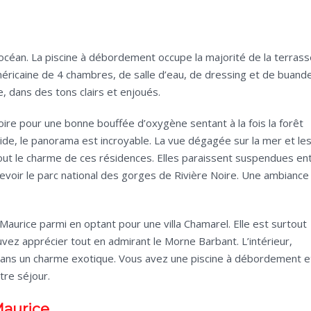
l’océan. La piscine à débordement occupe la majorité de la terrass
américaine de 4 chambres, de salle d’eau, de dressing et de buande
e, dans des tons clairs et enjoués.
Noire pour une bonne bouffée d’oxygène sentant à la fois la forêt
lucide, le panorama est incroyable. La vue dégagée sur la mer et le
t le charme de ces résidences. Elles paraissent suspendues en
revoir le parc national des gorges de Rivière Noire. Une ambiance
 Maurice parmi en optant pour une villa Chamarel. Elle est surtout
vez apprécier tout en admirant le Morne Barbant. L’intérieur,
dans un charme exotique. Vous avez une piscine à débordement e
tre séjour.
Maurice