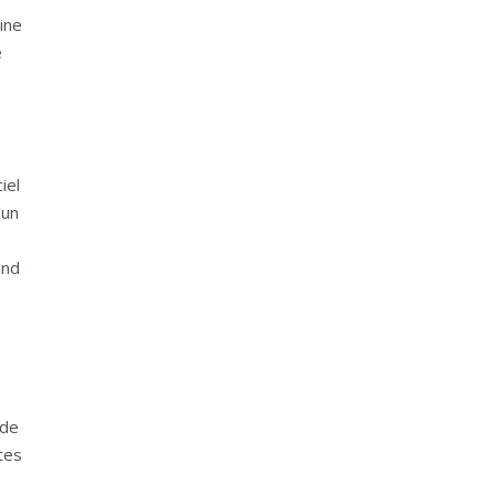
ine
e
iel
’un
end
 de
tes